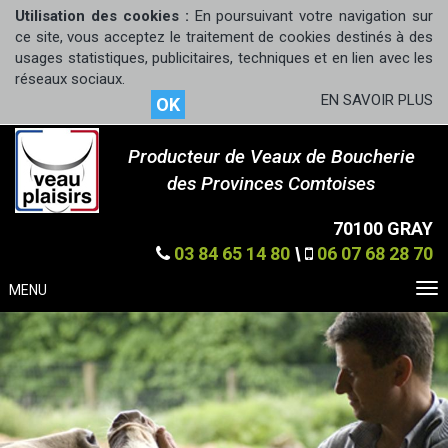
Utilisation des cookies :
En poursuivant votre navigation sur
ce site, vous acceptez le traitement de cookies destinés à des
usages statistiques, publicitaires, techniques et en lien avec les
réseaux sociaux.
EN SAVOIR PLUS
OK
Producteur de Veaux de Boucherie
des Provinces Comtoises
70100 GRAY
03 84 65 14 80
\
06 07 68 28 70
MENU