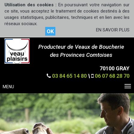
Utilisation des cookies :
En poursuivant votre navigation sur
ce site, vous acceptez le traitement de cookies destinés à des
usages statistiques, publicitaires, techniques et en lien avec les
réseaux sociaux.
EN SAVOIR PLUS
OK
Producteur de Veaux de Boucherie
des Provinces Comtoises
70100 GRAY
03 84 65 14 80
\
06 07 68 28 70
MENU