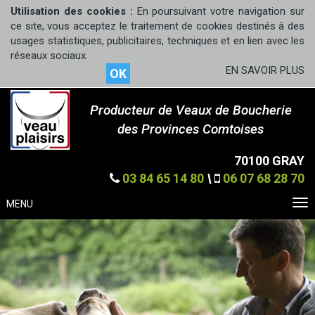
Utilisation des cookies :
En poursuivant votre navigation sur
ce site, vous acceptez le traitement de cookies destinés à des
usages statistiques, publicitaires, techniques et en lien avec les
réseaux sociaux.
EN SAVOIR PLUS
OK
Producteur de Veaux de Boucherie
des Provinces Comtoises
70100 GRAY
03 84 65 14 80
\
06 07 68 28 70
MENU