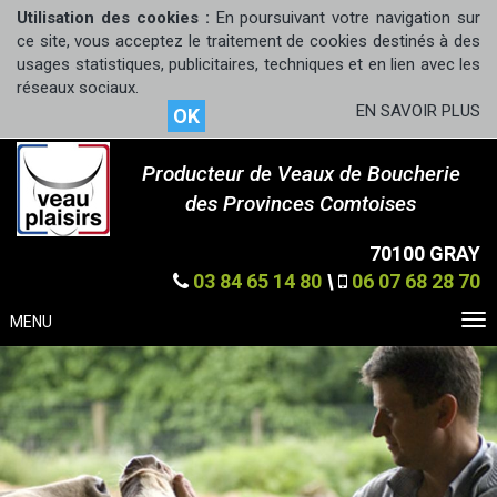
Utilisation des cookies :
En poursuivant votre navigation sur
ce site, vous acceptez le traitement de cookies destinés à des
usages statistiques, publicitaires, techniques et en lien avec les
réseaux sociaux.
EN SAVOIR PLUS
OK
Producteur de Veaux de Boucherie
des Provinces Comtoises
70100 GRAY
03 84 65 14 80
\
06 07 68 28 70
MENU