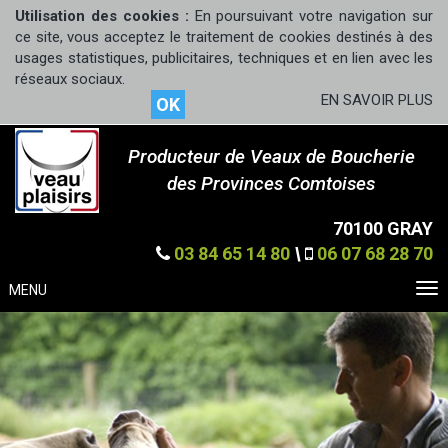
Utilisation des cookies :
En poursuivant votre navigation sur
ce site, vous acceptez le traitement de cookies destinés à des
usages statistiques, publicitaires, techniques et en lien avec les
réseaux sociaux.
EN SAVOIR PLUS
OK
Producteur de Veaux de Boucherie
des Provinces Comtoises
70100 GRAY
03 84 65 14 80
\
06 07 68 28 70
MENU