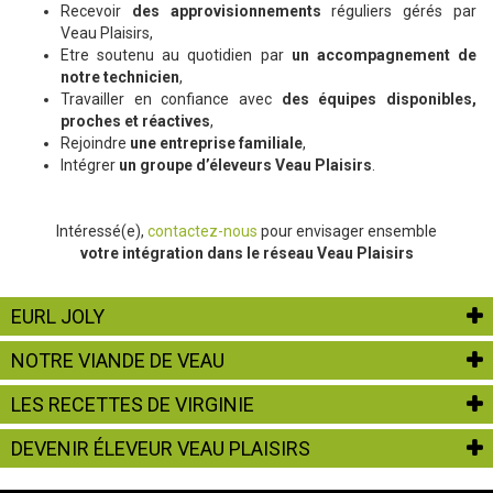
Recevoir
des approvisionnements
réguliers gérés par
Veau Plaisirs,
Etre soutenu au quotidien par
un accompagnement de
notre technicien
,
Travailler en confiance avec
des équipes disponibles,
proches et réactives
,
Rejoindre
une entreprise familiale
,
Intégrer
un groupe d’éleveurs Veau Plaisirs
.
Intéressé(e),
contactez-nous
pour envisager ensemble
votre intégration dans le réseau Veau Plaisirs
EURL JOLY
NOTRE VIANDE DE VEAU
LES RECETTES DE VIRGINIE
DEVENIR ÉLEVEUR VEAU PLAISIRS