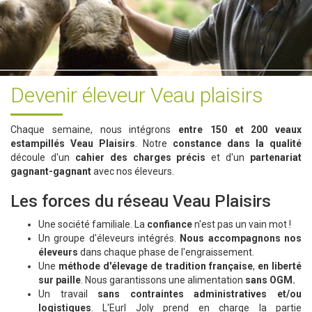
Devenir éleveur Veau plaisirs
Chaque semaine, nous intégrons
entre 150 et 200 veaux
estampillés Veau Plaisirs
. Notre
constance dans la qualité
découle d'un
cahier des charges précis
et d'un
partenariat
gagnant-gagnant
avec nos éleveurs.
Les forces du réseau Veau Plaisirs
Une société familiale. La
confiance
n'est pas un vain mot !
Un groupe d'éleveurs intégrés.
Nous accompagnons nos
éleveurs
dans chaque phase de l'engraissement.
Une
méthode d'élevage de tradition française
,
en liberté
sur paille
. Nous garantissons une alimentation
sans OGM.
Un travail
sans contraintes administratives et/ou
logistiques
. L'Eurl Joly prend en charge la partie