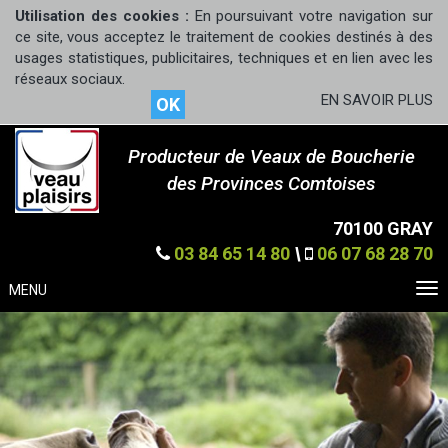
Utilisation des cookies :
En poursuivant votre navigation sur
ce site, vous acceptez le traitement de cookies destinés à des
usages statistiques, publicitaires, techniques et en lien avec les
réseaux sociaux.
EN SAVOIR PLUS
OK
Producteur de Veaux de Boucherie
des Provinces Comtoises
70100 GRAY
03 84 65 14 80
\
06 07 68 28 70
MENU