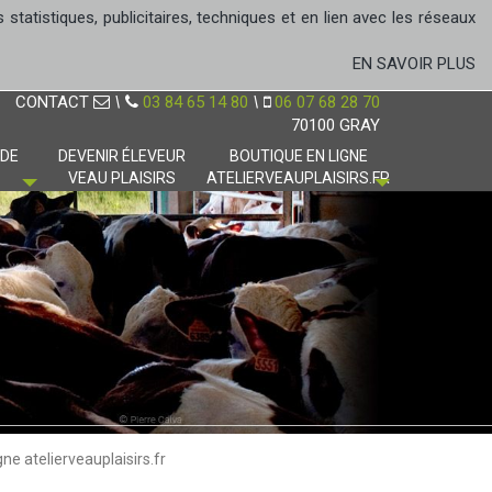
tatistiques, publicitaires, techniques et en lien avec les réseaux
EN SAVOIR PLUS
CONTACT
\
03 84 65 14 80
\
06 07 68 28 70
70100 GRAY
 DE
DEVENIR ÉLEVEUR
BOUTIQUE EN LIGNE
VEAU PLAISIRS
ATELIERVEAUPLAISIRS.FR
gne atelierveauplaisirs.fr