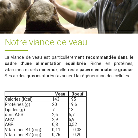
Notre viande de veau
La viande de veau est particulièrement
recommandée dans le
cadre d’une alimentation équilibrée
. Riche en protéines,
vitamines et sels minéraux, elle reste
pauvre en matière grasse
.
Ses acides gras insaturés favorisent la régénération des cellules.
Veau
Boeuf
Calories (Kcal)
143
195
Protéines (g)
20
19,6
Lipides (g)
7
13
dont AGS
2,6
5,7
AGMI
2,9
5,9
AGPI
0,8
0,52
Vitamines B1 (mg)
0,11
0,08
Vitamines B2 (mg)
0,26
0,20