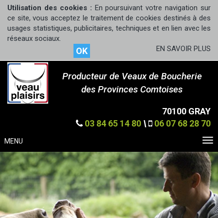
Utilisation des cookies :
En poursuivant votre navigation sur
ce site, vous acceptez le traitement de cookies destinés à des
usages statistiques, publicitaires, techniques et en lien avec les
réseaux sociaux.
EN SAVOIR PLUS
OK
Producteur de Veaux de Boucherie
des Provinces Comtoises
70100 GRAY
03 84 65 14 80
\
06 07 68 28 70
MENU