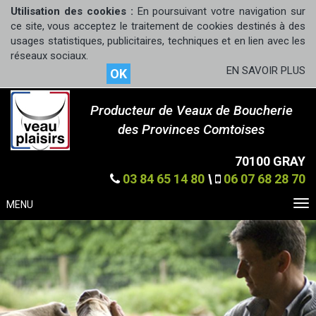
Utilisation des cookies :
En poursuivant votre navigation sur
ce site, vous acceptez le traitement de cookies destinés à des
usages statistiques, publicitaires, techniques et en lien avec les
réseaux sociaux.
EN SAVOIR PLUS
OK
Producteur de Veaux de Boucherie
des Provinces Comtoises
70100 GRAY
03 84 65 14 80
\
06 07 68 28 70
MENU