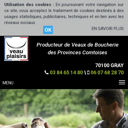
Utilisation des cookies :
En poursuivant votre navigation sur
ce site, vous acceptez le traitement de cookies destinés à des
usages statistiques, publicitaires, techniques et en lien avec les
réseaux sociaux.
EN SAVOIR PLUS
OK
Producteur de Veaux de Boucherie
des Provinces Comtoises
70100 GRAY
03 84 65 14 80
\
06 07 68 28 70
MENU