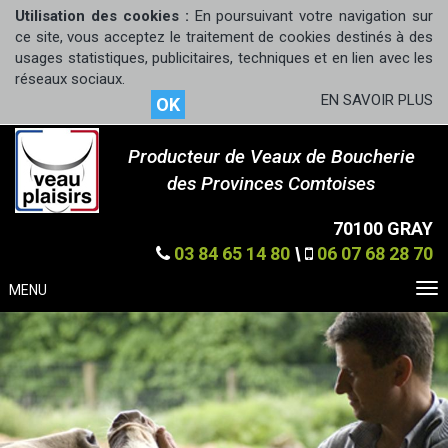
Utilisation des cookies :
En poursuivant votre navigation sur
ce site, vous acceptez le traitement de cookies destinés à des
usages statistiques, publicitaires, techniques et en lien avec les
réseaux sociaux.
EN SAVOIR PLUS
OK
Producteur de Veaux de Boucherie
des Provinces Comtoises
70100 GRAY
03 84 65 14 80
\
06 07 68 28 70
MENU