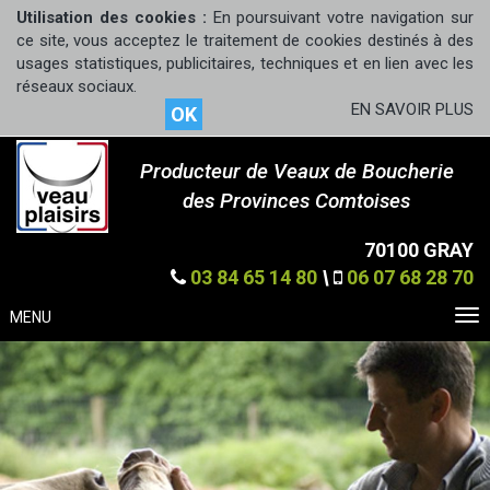
Utilisation des cookies :
En poursuivant votre navigation sur
ce site, vous acceptez le traitement de cookies destinés à des
usages statistiques, publicitaires, techniques et en lien avec les
réseaux sociaux.
EN SAVOIR PLUS
OK
Producteur de Veaux de Boucherie
des Provinces Comtoises
70100 GRAY
03 84 65 14 80
\
06 07 68 28 70
MENU