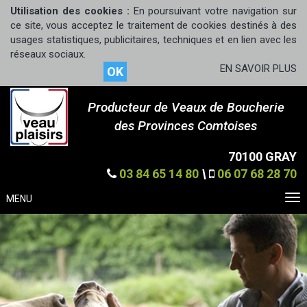
Utilisation des cookies :
En poursuivant votre navigation sur
ce site, vous acceptez le traitement de cookies destinés à des
usages statistiques, publicitaires, techniques et en lien avec les
réseaux sociaux.
EN SAVOIR PLUS
OK
Producteur de Veaux de Boucherie
des Provinces Comtoises
70100 GRAY
03 84 65 14 80
\
06 07 68 28 70
MENU