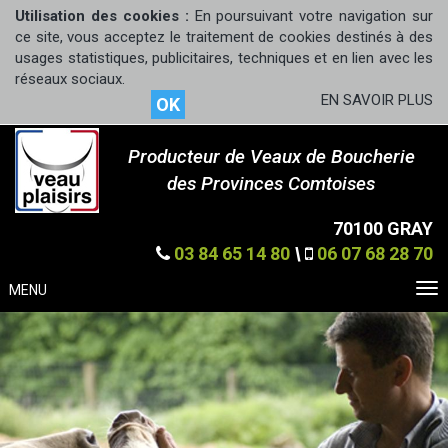
Utilisation des cookies :
En poursuivant votre navigation sur
ce site, vous acceptez le traitement de cookies destinés à des
usages statistiques, publicitaires, techniques et en lien avec les
réseaux sociaux.
EN SAVOIR PLUS
OK
Producteur de Veaux de Boucherie
des Provinces Comtoises
70100 GRAY
03 84 65 14 80
\
06 07 68 28 70
MENU