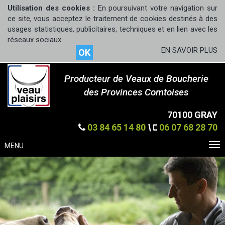
Utilisation des cookies :
En poursuivant votre navigation sur
ce site, vous acceptez le traitement de cookies destinés à des
usages statistiques, publicitaires, techniques et en lien avec les
réseaux sociaux.
EN SAVOIR PLUS
OK
Producteur de Veaux de Boucherie
des Provinces Comtoises
70100 GRAY
03 84 65 14 80
\
06 07 68 28 70
MENU