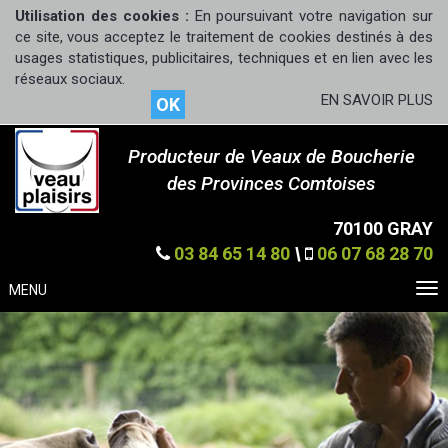
Utilisation des cookies :
En poursuivant votre navigation sur
ce site, vous acceptez le traitement de cookies destinés à des
usages statistiques, publicitaires, techniques et en lien avec les
réseaux sociaux.
EN SAVOIR PLUS
OK
Producteur de Veaux de Boucherie
des Provinces Comtoises
70100 GRAY
03 84 65 14 80
\
06 07 68 28 70
MENU