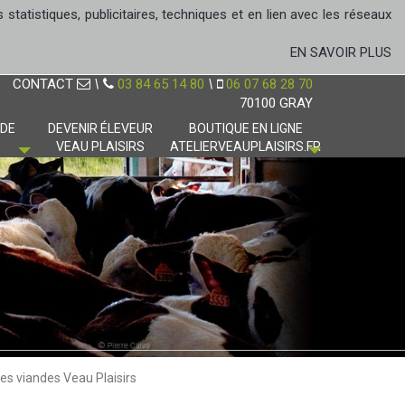
tatistiques, publicitaires, techniques et en lien avec les réseaux
EN SAVOIR PLUS
CONTACT
\
03 84 65 14 80
\
06 07 68 28 70
70100 GRAY
 DE
DEVENIR ÉLEVEUR
BOUTIQUE EN LIGNE
VEAU PLAISIRS
ATELIERVEAUPLAISIRS.FR
des viandes Veau Plaisirs