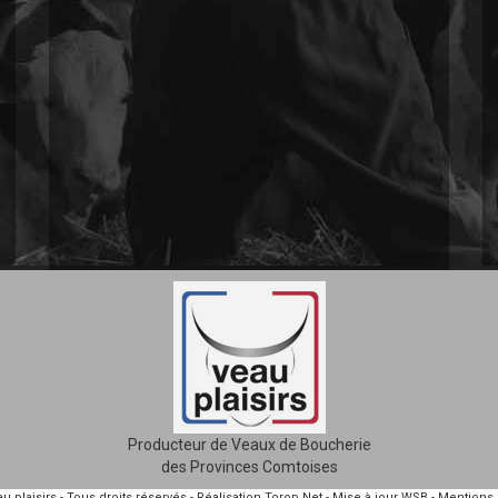
Producteur de Veaux de Boucherie
des Provinces Comtoises
u plaisirs
- Tous droits réservés
-
Réalisation
Torop.Net
- Mise à jour
WSB
-
Mentions 