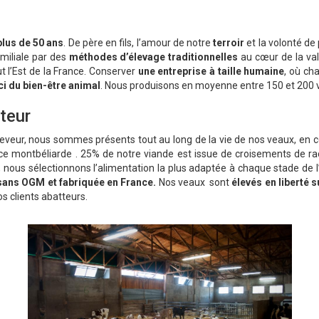
lus de 50 ans
. De père en fils, l’amour de notre
terroir
et la volonté de
amiliale par des
méthodes d’élevage traditionnelles
au cœur de la va
 l’Est de la France. Conserver
une entreprise à taille humaine
, où ch
ci du bien-être animal
. Nous produisons en moyenne entre 150 et 200 v
ateur
leveur, nous sommes présents tout au long de la vie de nos veaux, en
ace montbéliarde . 25% de notre viande est issue de croisements de rac
s, nous sélectionnons l’alimentation la plus adaptée à chaque stade d
sans OGM et fabriquée en France.
Nos veaux
sont
élevés en liberté s
os clients abatteurs.