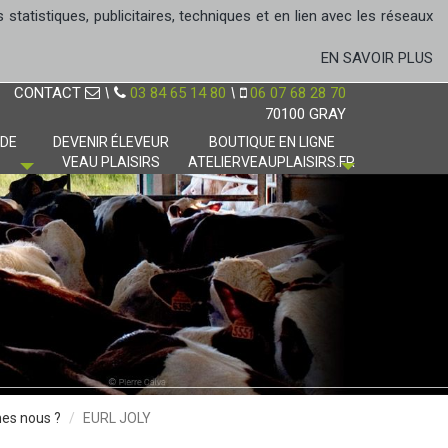
tatistiques, publicitaires, techniques et en lien avec les réseaux
EN SAVOIR PLUS
CONTACT
\
03 84 65 14 80
\
06 07 68 28 70
70100 GRAY
 DE
DEVENIR ÉLEVEUR
BOUTIQUE EN LIGNE
VEAU PLAISIRS
ATELIERVEAUPLAISIRS.FR
es nous ?
EURL JOLY