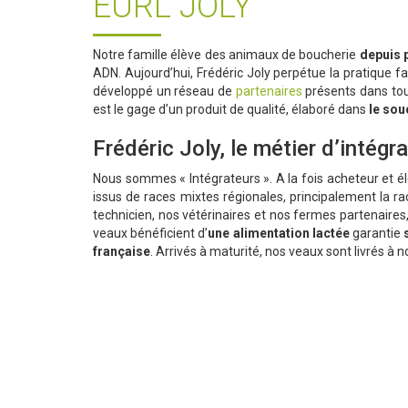
EURL JOLY
Notre famille élève des animaux de boucherie
depuis p
ADN. Aujourd’hui, Frédéric Joly perpétue la pratique f
développé un réseau de
partenaires
présents dans tout
est le gage d’un produit de qualité, élaboré dans
le sou
Frédéric Joly, le métier d’intégr
Nous sommes « Intégrateurs ». A la fois acheteur et é
issus de races mixtes régionales, principalement la r
technicien, nos vétérinaires et nos fermes partenaire
veaux bénéficient d’
une
alimentation lactée
garantie
française
. Arrivés à maturité, nos veaux sont livrés à n