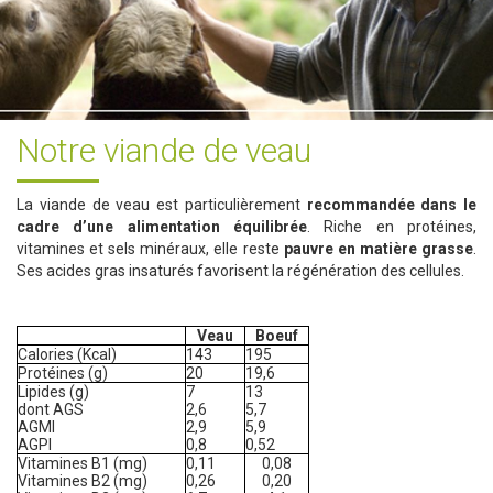
Notre viande de veau
La viande de veau est particulièrement
recommandée dans le
cadre d’une alimentation équilibrée
. Riche en protéines,
vitamines et sels minéraux, elle reste
pauvre en matière grasse
.
Ses acides gras insaturés favorisent la régénération des cellules.
Veau
Boeuf
Calories (Kcal)
143
195
Protéines (g)
20
19,6
Lipides (g)
7
13
dont AGS
2,6
5,7
AGMI
2,9
5,9
AGPI
0,8
0,52
Vitamines B1 (mg)
0,11
0,08
Vitamines B2 (mg)
0,26
0,20