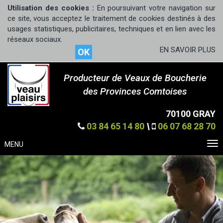
Utilisation des cookies :
En poursuivant votre navigation sur
ce site, vous acceptez le traitement de cookies destinés à des
usages statistiques, publicitaires, techniques et en lien avec les
réseaux sociaux.
EN SAVOIR PLUS
OK
Producteur de Veaux de Boucherie
des Provinces Comtoises
70100 GRAY
03 84 65 14 80
\
06 07 68 28 70
MENU