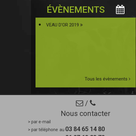
ÉVÈNEMENTS
VEAU D'OR 2019
Tous les évènements
/
Nous contacter
> par e-mail
03 84 65 14 80
> par téléphone
au