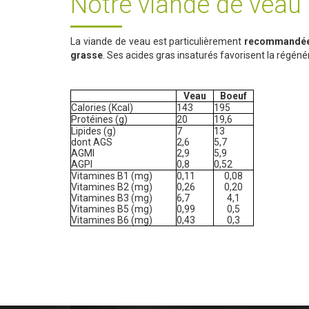
Notre viande de veau
La viande de veau est particulièrement
recommandée d
grasse
. Ses acides gras insaturés favorisent la régénér
Veau
Boeuf
Calories (Kcal)
143
195
Protéines (g)
20
19,6
Lipides (g)
7
13
dont AGS
2,6
5,7
AGMI
2,9
5,9
AGPI
0,8
0,52
Vitamines B1 (mg)
0,11
0,08
Vitamines B2 (mg)
0,26
0,20
Vitamines B3 (mg)
6,7
4,1
Vitamines B5 (mg)
0,99
0,5
Vitamines B6 (mg)
0,43
0,3