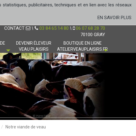
tatistiques, publicitaires, techniques et en lien avec les réseaux
EN SAVOIR PLUS
CONTACT
\
03 84 65 14 80
\
06 07 68 28 70
70100 GRAY
 DE
DEVENIR ÉLEVEUR
BOUTIQUE EN LIGNE
VEAU PLAISIRS
ATELIERVEAUPLAISIRS.FR
Notre viande de veau