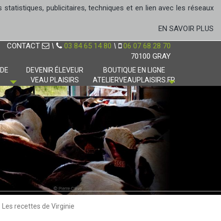
tatistiques, publicitaires, techniques et en lien avec les réseaux
EN SAVOIR PLUS
CONTACT
\
03 84 65 14 80
\
06 07 68 28 70
70100 GRAY
 DE
DEVENIR ÉLEVEUR
BOUTIQUE EN LIGNE
VEAU PLAISIRS
ATELIERVEAUPLAISIRS.FR
Les recettes de Virginie