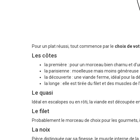
Pour un plat réussi, tout commence par le
choix de vo
Les côtes
la première : pour un morceau bien charnu et d'u
la parisienne : moelleuse mais moins généreuse
la découverte : une viande ferme, idéal pour la 
la longe : elle est tirée du filet et des muscles 
Le quasi
Idéal en escalopes ou en rôti, la viande est découpée en
Le filet
Probablement le morceau de choix pour les gourmets, il 
La noix
Pièce distinguée par sa finesse, le muscle interne de la