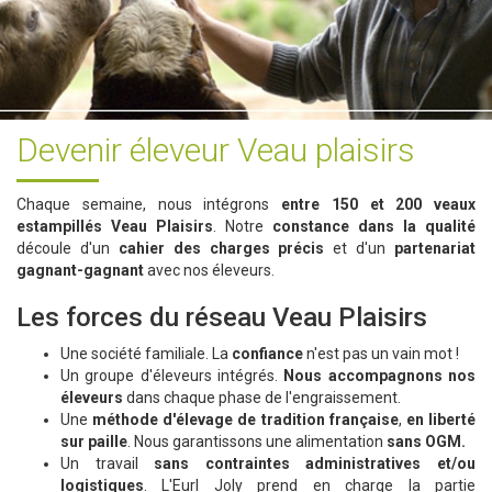
Devenir éleveur Veau plaisirs
Chaque semaine, nous intégrons
entre 150 et 200 veaux
estampillés Veau Plaisirs
. Notre
constance dans la qualité
découle d'un
cahier des charges précis
et d'un
partenariat
gagnant-gagnant
avec nos éleveurs.
Les forces du réseau Veau Plaisirs
Une société familiale. La
confiance
n'est pas un vain mot !
Un groupe d'éleveurs intégrés.
Nous accompagnons nos
éleveurs
dans chaque phase de l'engraissement.
Une
méthode d'élevage de tradition française
,
en liberté
sur paille
. Nous garantissons une alimentation
sans OGM.
Un travail
sans contraintes administratives et/ou
logistiques
. L'Eurl Joly prend en charge la partie