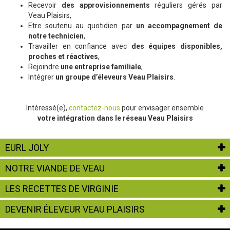
Recevoir
des approvisionnements
réguliers gérés par
Veau Plaisirs,
Etre soutenu au quotidien par
un accompagnement de
notre technicien
,
Travailler en confiance avec
des équipes disponibles,
proches et réactives
,
Rejoindre
une entreprise familiale
,
Intégrer
un groupe d’éleveurs Veau Plaisirs
.
Intéressé(e),
contactez-nous
pour envisager ensemble
votre intégration dans le réseau Veau Plaisirs
EURL JOLY
NOTRE VIANDE DE VEAU
LES RECETTES DE VIRGINIE
DEVENIR ÉLEVEUR VEAU PLAISIRS