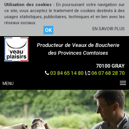
Utilisation des cookies :
En poursuivant votre navigation sur
ce site, vous acceptez le traitement de cookies destinés à des
usages statistiques, publicitaires, techniques et en lien avec les
réseaux sociaux.
EN SAVOIR PLUS
OK
Producteur de Veaux de Boucherie
des Provinces Comtoises
70100 GRAY
03 84 65 14 80
\
06 07 68 28 70
MENU