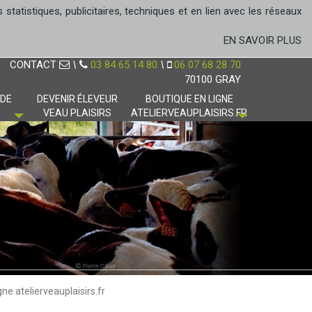
tatistiques, publicitaires, techniques et en lien avec les réseaux
EN SAVOIR PLUS
CONTACT
\
03 84 65 14 80
\
06 07 68 28 70
70100 GRAY
 DE
DEVENIR ÉLEVEUR
BOUTIQUE EN LIGNE
VEAU PLAISIRS
ATELIERVEAUPLAISIRS.FR
gne atelierveauplaisirs.fr