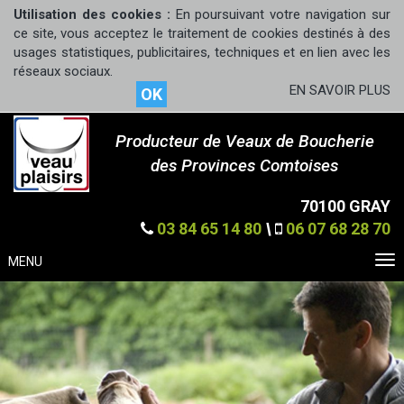
Utilisation des cookies :
En poursuivant votre navigation sur
ce site, vous acceptez le traitement de cookies destinés à des
usages statistiques, publicitaires, techniques et en lien avec les
réseaux sociaux.
EN SAVOIR PLUS
OK
Producteur de Veaux de Boucherie
des Provinces Comtoises
70100 GRAY
03 84 65 14 80
\
06 07 68 28 70
MENU