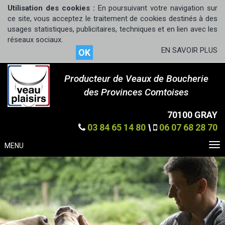
Utilisation des cookies :
En poursuivant votre navigation sur
ce site, vous acceptez le traitement de cookies destinés à des
usages statistiques, publicitaires, techniques et en lien avec les
réseaux sociaux.
EN SAVOIR PLUS
OK
Producteur de Veaux de Boucherie
des Provinces Comtoises
70100 GRAY
03 84 65 14 80
\
06 07 68 28 70
MENU