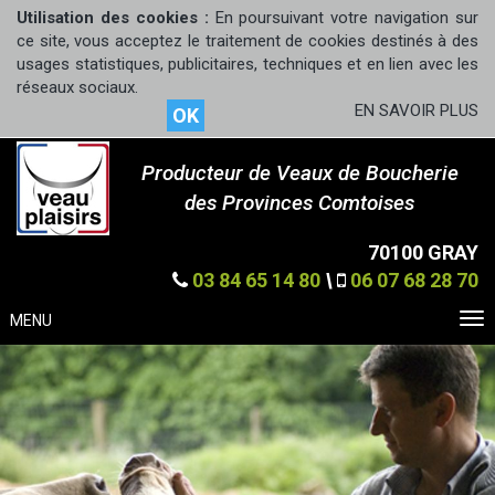
Utilisation des cookies :
En poursuivant votre navigation sur
ce site, vous acceptez le traitement de cookies destinés à des
usages statistiques, publicitaires, techniques et en lien avec les
réseaux sociaux.
EN SAVOIR PLUS
OK
Producteur de Veaux de Boucherie
des Provinces Comtoises
70100 GRAY
03 84 65 14 80
\
06 07 68 28 70
MENU