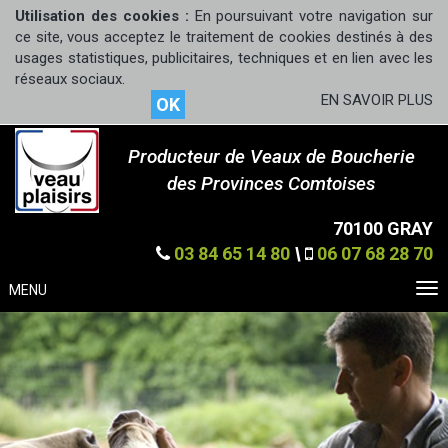
Utilisation des cookies :
En poursuivant votre navigation sur
ce site, vous acceptez le traitement de cookies destinés à des
usages statistiques, publicitaires, techniques et en lien avec les
réseaux sociaux.
EN SAVOIR PLUS
OK
Producteur de Veaux de Boucherie
des Provinces Comtoises
70100 GRAY
03 84 65 14 80
\
06 07 68 28 70
MENU