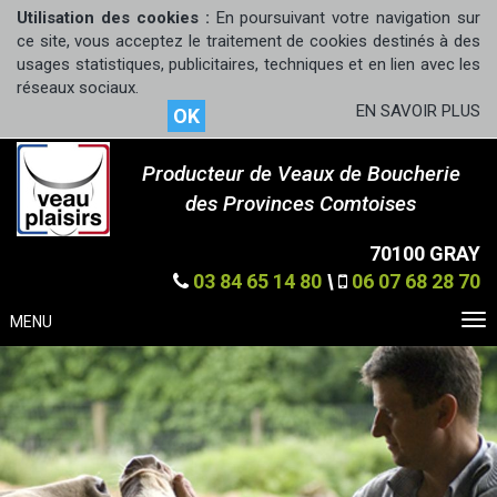
Utilisation des cookies :
En poursuivant votre navigation sur
ce site, vous acceptez le traitement de cookies destinés à des
usages statistiques, publicitaires, techniques et en lien avec les
réseaux sociaux.
EN SAVOIR PLUS
OK
Producteur de Veaux de Boucherie
des Provinces Comtoises
70100 GRAY
03 84 65 14 80
\
06 07 68 28 70
MENU