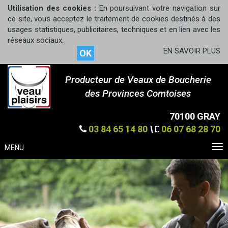
Utilisation des cookies :
En poursuivant votre navigation sur
ce site, vous acceptez le traitement de cookies destinés à des
usages statistiques, publicitaires, techniques et en lien avec les
réseaux sociaux.
EN SAVOIR PLUS
OK
Producteur de Veaux de Boucherie
des Provinces Comtoises
70100 GRAY
03 84 65 14 80
\
06 07 68 28 70
MENU