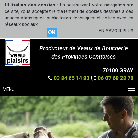
Utilisation des cookies :
En poursuivant votre navigation sur
ce site, vous acceptez le traitement de cookies destinés à des
usages statistiques, publicitaires, techniques et en lien avec les
réseaux sociaux.
EN SAVOIR PLUS
OK
Producteur de Veaux de Boucherie
des Provinces Comtoises
70100 GRAY
03 84 65 14 80
\
06 07 68 28 70
MENU