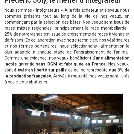
Frédéric Joly, le métier d’intégrateur
Nous sommes « Intégrateurs ». A la fois acheteur et éleveur, nous
sommes présents tout au long de la vie de nos veaux, en
commençant par la sélection des bêtes. Nos veaux sont issus de
races mixtes régionales, principalement la race montbéliarde .
25% de notre viande est issue de croisements de races à viande et
de frisons. En collaboration avec notre technicien, nos vétérinaires
et nos fermes partenaires, nous sélectionnons l’alimentation la
plus adaptée à chaque stade de l’engraissement de l’animal.
Comme une évidence, nos veaux bénéficient d’
une
alimentation
lactée
garantie
sans OGM et fabriquée en France.
Nos veaux
sont
élevés en liberté sur paille
ce qui ne représente
que
8
% de
la production française
. Arrivés à maturité, nos veaux sont livrés
à nos clients abatteurs.