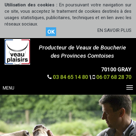
Utilisation des cookies :
En poursuivant votre navigation sur
ce site, vous acceptez le traitement de cookies destinés à des
usages statistiques, publicitaires, techniques et en lien avec les
réseaux sociaux.
EN SAVOIR PLUS
OK
Producteur de Veaux de Boucherie
des Provinces Comtoises
70100 GRAY
03 84 65 14 80
\
06 07 68 28 70
MENU