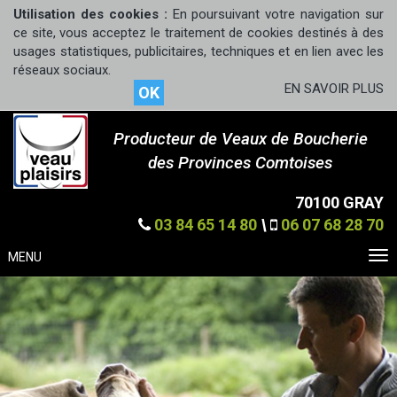
Utilisation des cookies :
En poursuivant votre navigation sur
ce site, vous acceptez le traitement de cookies destinés à des
usages statistiques, publicitaires, techniques et en lien avec les
réseaux sociaux.
EN SAVOIR PLUS
OK
Producteur de Veaux de Boucherie
des Provinces Comtoises
70100 GRAY
03 84 65 14 80
\
06 07 68 28 70
MENU