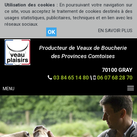
Utilisation des cookies :
En poursuivant votre navigation sur
ce site, vous acceptez le traitement de cookies destinés à des
usages statistiques, publicitaires, techniques et en lien avec les
réseaux sociaux.
EN SAVOIR PLUS
OK
Producteur de Veaux de Boucherie
des Provinces Comtoises
70100 GRAY
03 84 65 14 80
\
06 07 68 28 70
MENU