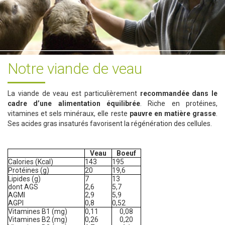
Notre viande de veau
La viande de veau est particulièrement
recommandée dans le
cadre d’une alimentation équilibrée
. Riche en protéines,
vitamines et sels minéraux, elle reste
pauvre en matière grasse
.
Ses acides gras insaturés favorisent la régénération des cellules.
Veau
Boeuf
Calories (Kcal)
143
195
Protéines (g)
20
19,6
Lipides (g)
7
13
dont AGS
2,6
5,7
AGMI
2,9
5,9
AGPI
0,8
0,52
Vitamines B1 (mg)
0,11
0,08
Vitamines B2 (mg)
0,26
0,20