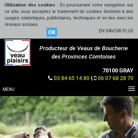
Utilisation des cookies :
En poursuivant votre navigation sur
ce site, vous acceptez le traitement de cookies destinés à des
usages statistiques, publicitaires, techniques et en lien avec les
réseaux sociaux.
EN SAVOIR PLUS
OK
Producteur de Veaux de Boucherie
des Provinces Comtoises
70100 GRAY
03 84 65 14 80
\
06 07 68 28 70
MENU