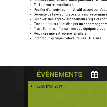
S'assurer
une rémunération journalière forfait
Faciliter
votre installation
,
Profiter d'un
suivi administratif
assuré par Veau 
Sérénité de l'éleveur grâce à un
suivi vétérinair
Recevoir
des approvisionnements
réguliers gér
Etre soutenu au quotidien par
un accompagneme
Travailler en confiance avec
des équipes dispon
Rejoindre
une entreprise familiale
,
Intégrer
un groupe d’éleveurs Veau Plaisirs
.
ÉVÈNEMENTS
VEAU D'OR 2019