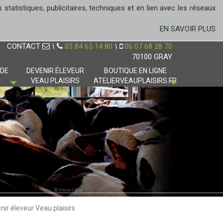
tatistiques, publicitaires, techniques et en lien avec les réseaux
EN SAVOIR PLUS
CONTACT
\
03 84 65 14 80
\
06 07 68 28 70
70100 GRAY
 DE
DEVENIR ÉLEVEUR
BOUTIQUE EN LIGNE
VEAU PLAISIRS
ATELIERVEAUPLAISIRS.FR
nir éleveur Veau plaisirs