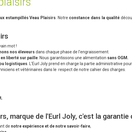
laisirs
ux estampillés Veau Plaisirs
. Notre
constance dans la qualité
décou
irs
vain mot !
ons nos éleveurs
dans chaque phase de l'engraissement.
,
en liberté sur paille
. Nous garantissons une alimentation
sans OGM.
ou logistiques
. L'Eurl Joly prend en charge la partie administrative pou
hniciens et vétérinaires dans le respect de notre cahier des charges.
s
t
,
s, marque de l'Eurl Joly, c'est la garantie 
ant de
notre expérience et de notre savoir-faire
,