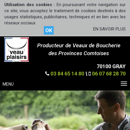
Utilisation des cookies :
En poursuivant votre navigation sur
ce site, vous acceptez le traitement de cookies destinés à des
usages statistiques, publicitaires, techniques et en lien avec les
réseaux sociaux.
EN SAVOIR PLUS
OK
Producteur de Veaux de Boucherie
des Provinces Comtoises
70100 GRAY
03 84 65 14 80
\
06 07 68 28 70
MENU