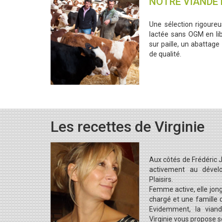
NOTRE VIANDE 
Une sélection rigoureu
lactée sans OGM en lib
sur paille, un abattage
de qualité.
Les recettes de Virginie
Aux côtés de Frédéric J
activement au déve
Plaisirs.
Femme active, elle jon
chargé et une famille q
Evidemment, la viand
Virginie vous propose s